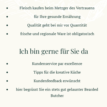
gleichzeitiger Experimentierfreude gehören zu meiner
Fleisch kaufen beim Metzger des Vertrauens
beruflichen DNA. Man könnte sagen, dass bei mir die
für Ihre gesunde Ernährung
Metzgertradition immer wieder auf kreatives Neuland
trifft – und meine Kundinnen und Kunden profitieren
Qualität geht bei mir vor Quantität
von dieser besonderen Eigenschaft.
frische und regionale Ware ist obligatorisch
Nun freue ich mich, mein neues Sortiment an Würsten
und Fleischprodukten in Wila, Tösstalstrasse 23,
Ich bin gerne für Sie da
präsentieren zu dürfen.
Kundenservice par excellence
Tipps für die kreative Küche
Kundenfeedback erwünscht
hier begrüsst Sie ein stets gut gelaunter Bearded
Butcher