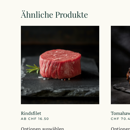
Ähnliche Produkte
Rindsfilet
Tomahaw
AB
CHF
16.50
CHF
70.
Dieses
Optionen auswählen
Optione