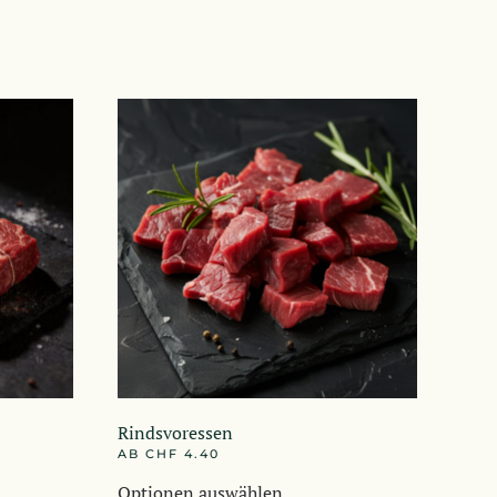
Rindsvoressen
AB
CHF
4.40
Dieses
Optionen auswählen