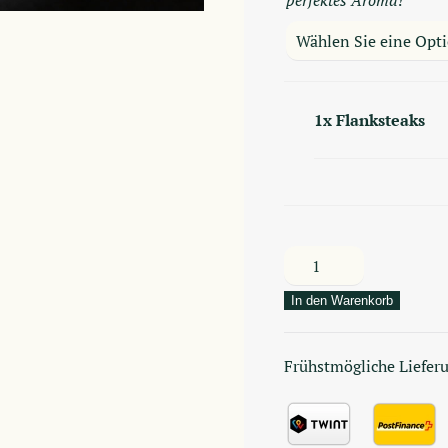
perfektes Aroma!
1x
Flanksteaks
Flanksteaks
Menge
In den Warenkorb
Frühstmögliche Liefer