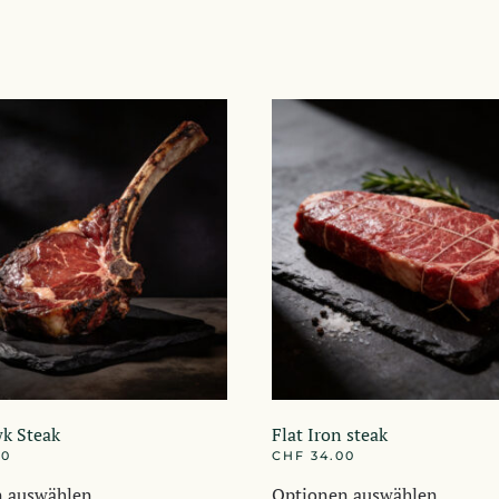
k Steak
Flat Iron steak
40
CHF
34.00
Dieses
Dieses
n auswählen
Optionen auswählen