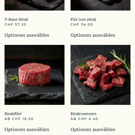
T-Bone Steak
Flat Iron steak
CHF
57.20
CHF
34.00
Dieses
Dieses
Optionen auswählen
Optionen auswählen
Produkt
Produkt
weist
weist
mehrere
mehrere
Varianten
Variante
auf.
auf.
Die
Die
Optionen
Optione
können
können
auf
auf
der
der
Rindsfilet
Rindsvoressen
Produktseite
Produkts
AB
CHF
16.50
AB
CHF
4.40
gewählt
gewählt
Dieses
Dieses
Optionen auswählen
Optionen auswählen
werden
werden
Produkt
Produkt